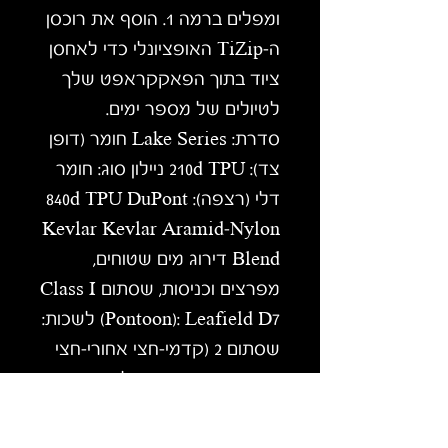
ומפלים ברמה 1. הוסף את רוכסן
ה-TiZip האופציונלי כדי לאחסן
ציוד בתוך הפאקקראפט שלך
לטיולים של מספר ימים.
סדרת: Lake Series חומר (דופן
צד): 210d TPU ניילון סוג: חומר
דלי (רצפה): 840d TPU DuPont
Kevlar Kevlar Aramid-Nylon
Blend דירוג מים שטוחים,
מפרצים וכניסות, שסתום Class I
(Pontoon): Leafield D7 לשכות:
שסתום 2 (קדמי-חצי אחורי-חצי
פונטון) (מושב): משקל גזע
קיבולת: 600 פאונד (272 ק"ג) PSI
(פונטון): 0.75-1.5 משקל (סירה):