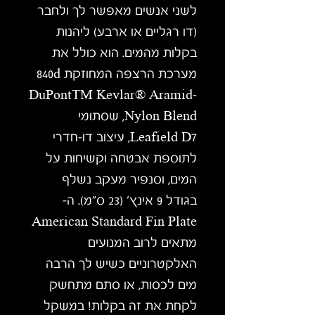
לשני אנשים מאפשר לך ולחבר
(דו רגליים או ארבע) ליהנות
בקלות מהמים. הוא כולל את
מערכת הרצפה המחוזקת 840d
DuPontTM Kevlar® Aramid-
Nylon Blend, שסתומי
Leafield D7, עיצוב דו-חדרי
לתוספת אבטחה וקשיחות על
המים, וסנפיר מעקב נשלף
בגודל 9 אינץ' (23 ס"מ). ה-
American Standard Fin Plate
מתאים לרוב המנועים
האלקטרוניים כשיש לך הרבה
מים לכסות, או סתם מתחשק
לקחת את זה בקלות! במשקל