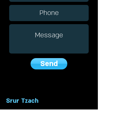
Send
Srur Tzach
CEO Bsc.T.E, MBA
"Safe Rescue" Swiftwater Rescue
academy