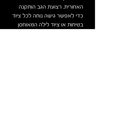
האחורית. רצועת הגב הותקנה
כדי לאפשר גישה נוחה לכל ציוד
בטיחות או ציוד לילה המאוחסן
מאחורי המושב.
פלטה לירך
הפלטה לירכיים נוחה במיוחד. הם
פשוטים, קלים במשקל והכי
חשוב, יעילים מאוד, נותנים לך
שליטה מושלמת.
סדני הירכיים ב-
OG
הושארו
בכוונה זמן רב יותר לאחיזת
ברכיים נוספת לכל השייטים. אם
אתה מוצא שזה הרבה יותר או
רוצה יציאה קלה יותר מהסירה
שלך אתה יכול בקלות לקצץ את