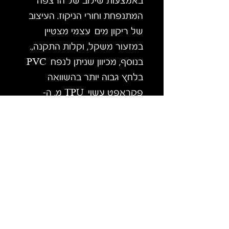
באמצעות שילוב של הרצפה
המתנפחת וחורי הניקוז. העיצוב
של ריקון מים עצמי מצטיין
במזעור משקל, וקלות התקנה,.
בנוסף, מכיוון שניתן לנפח PVC
בלחץ גבוה יותר בהשוואה
פקראפט עשוי TPU מ, ה-
Recon לא יתגמש בזמן ויתקפל
בעת כניסה לבורות בנהר. סירה
זו במשקל 8 ק"ג (8.2 ק"ג)
מושלמת למים לבנים מ,ומדורגת
עד לרמת נהר 5. מומלץ מאוד
לשימוש במים לבנים.
לפרטים נוספים אפשר להיכנס
לאתר הייצרן